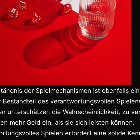
tändnis der Spielmechanismen ist ebenfalls ein
r Bestandteil des verantwortungsvollen Spielens
 unterschätzen die Wahrscheinlichkeit, zu ver
en mehr Geld ein, als sie sich leisten können.
rtungsvolles Spielen erfordert eine solide Ken