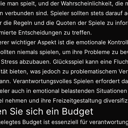
die man spielt, und der Wahrscheinlichkeit, die 
n verbunden sind. Spieler sollten stets darauf 
r die Regeln und die Quoten der Spiele zu info
mierte Entscheidungen zu treffen.
erer wichtiger Aspekt ist die emotionale Kontrol
sollten niemals spielen, um ihre Probleme zu be
Stress abzubauen. Glücksspiel kann eine Fluch
ität bieten, was jedoch zu problematischem Ver
ann. Verantwortungsvolles Spielen erfordert da
eler auch in emotional belastenden Situatione
l nehmen und ihre Freizeitgestaltung diversifiz
n Sie sich ein Budget
gelegtes Budget ist essenziell für verantwortun