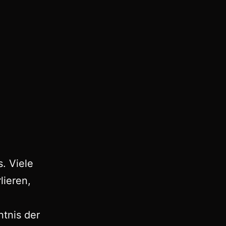
. Viele
lieren,
ntnis der