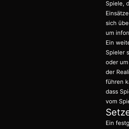
Spiele, 
Einsätze
sich übe
um infor
Ein weit
Spieler 
oder um 
der Real
führen k
dass Spi
vom Spie
Setze
Ein fest