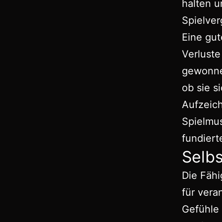
halten 
Spielver
Eine gut
Verluste
gewonne
ob sie 
Aufzeic
Spielmu
fundiert
Selbs
Die Fähi
für vera
Gefühle