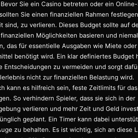
 Bevor Sie ein Casino betreten oder ein Online-
 sollten Sie einen finanziellen Rahmen festlege
it sind, zu verlieren. Dieses Budget sollte auf d
finanziellen Möglichkeiten basieren und niema
, das für essentielle Ausgaben wie Miete oder
ttel benötigt wird. Ein klar definiertes Budget hi
e Entscheidungen zu vermeiden und sorgt dafür
lerlebnis nicht zur finanziellen Belastung wird.
h kann es hilfreich sein, feste Zeitlimits für das
gen. So verhindern Spieler, dass sie sich in der
ebung verlieren und mehr Zeit und Geld invest
rünglich geplant. Ein Timer kann dabei unterstü
Auge zu behalten. Es ist wichtig, sich an diese L