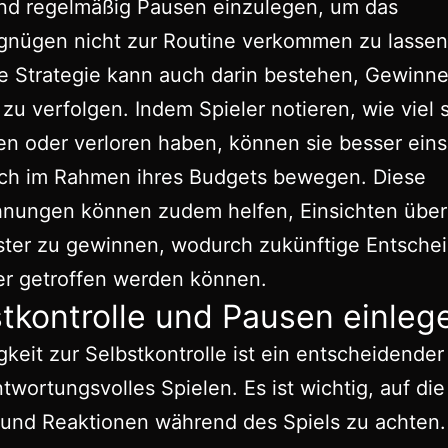
und regelmäßig Pausen einzulegen, um das
gnügen nicht zur Routine verkommen zu lassen
e Strategie kann auch darin bestehen, Gewinn
 zu verfolgen. Indem Spieler notieren, wie viel 
n oder verloren haben, können sie besser eins
sich im Rahmen ihres Budgets bewegen. Diese
hnungen können zudem helfen, Einsichten über
ster zu gewinnen, wodurch zukünftige Entsche
er getroffen werden können.
tkontrolle und Pausen einleg
gkeit zur Selbstkontrolle ist ein entscheidender
ntwortungsvolles Spielen. Es ist wichtig, auf di
 und Reaktionen während des Spiels zu achten