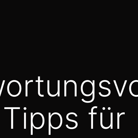
ortungsvo
 Tipps für