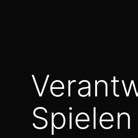
Saltar
al
contenido
Verantw
Spielen