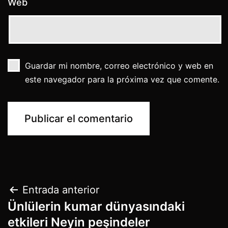
Web
Guardar mi nombre, correo electrónico y web en
este navegador para la próxima vez que comente.
Navegación
Entrada anterior
Ünlülerin kumar dünyasındaki
de
etkileri Neyin peşindeler