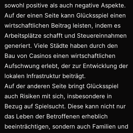
sowohl positive als auch negative Aspekte.
Auf der einen Seite kann Glücksspiel einen
wirtschaftlichen Beitrag leisten, indem es
Arbeitsplätze schafft und Steuereinnahmen
generiert. Viele Städte haben durch den
Bau von Casinos einen wirtschaftlichen
Aufschwung erlebt, der zur Entwicklung der
lokalen Infrastruktur beiträgt.
Auf der anderen Seite bringt Glücksspiel
auch Risiken mit sich, insbesondere in
Bezug auf Spielsucht. Diese kann nicht nur
das Leben der Betroffenen erheblich
beeinträchtigen, sondern auch Familien und