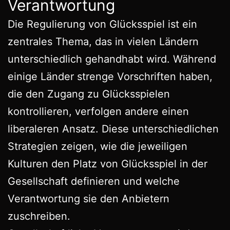
Verantwortung
Die Regulierung von Glücksspiel ist ein
zentrales Thema, das in vielen Ländern
unterschiedlich gehandhabt wird. Während
einige Länder strenge Vorschriften haben,
die den Zugang zu Glücksspielen
kontrollieren, verfolgen andere einen
liberaleren Ansatz. Diese unterschiedlichen
Strategien zeigen, wie die jeweiligen
Kulturen den Platz von Glücksspiel in der
Gesellschaft definieren und welche
Verantwortung sie den Anbietern
zuschreiben.