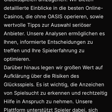
detaillierte Einblicke in die besten Online-
Casinos, die ohne OASIS operieren, sowie
wertvolle Tipps zur Auswahl seriöser
Anbieter. Unsere Analysen ermöglichen es
Ihnen, informierte Entscheidungen zu
treffen und Ihre Spielerfahrung zu
optimieren.
Darüber hinaus legen wir großen Wert auf
Aufklärung über die Risiken des
Glücksspiels. Es ist wichtig, die Anzeichen
von Spielsucht zu erkennen und rechtzeitig
Hilfe in Anspruch zu nehmen. Unsere
Plattform unterstützt Spieler dabei, sich