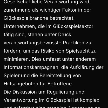
Gesellschaftliche Verantwortung wird
zunehmend als wichtiger Faktor in der
Glücksspielbranche betrachtet.
Unternehmen, die im Glücksspielsektor
tätig sind, stehen unter Druck,
verantwortungsbewusste Praktiken zu
fördern, um das Risiko von Spielsucht zu
minimieren. Dies umfasst unter anderem
Informationskampagnen, die Aufklärung der
Spieler und die Bereitstellung von
Hilfsangeboten für Betroffene.
Die Diskussion um Regulierung und
Verantwortung im Glücksspiel ist komplex