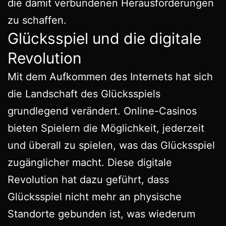
die damit verbundenen Herausforderungen
zu schaffen.
Glücksspiel und die digitale
Revolution
Mit dem Aufkommen des Internets hat sich
die Landschaft des Glücksspiels
grundlegend verändert. Online-Casinos
bieten Spielern die Möglichkeit, jederzeit
und überall zu spielen, was das Glücksspiel
zugänglicher macht. Diese digitale
Revolution hat dazu geführt, dass
Glücksspiel nicht mehr an physische
Standorte gebunden ist, was wiederum