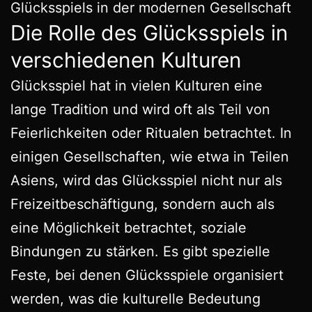
Glücksspiels in der modernen Gesellschaft
Die Rolle des Glücksspiels in
verschiedenen Kulturen
Glücksspiel hat in vielen Kulturen eine
lange Tradition und wird oft als Teil von
Feierlichkeiten oder Ritualen betrachtet. In
einigen Gesellschaften, wie etwa in Teilen
Asiens, wird das Glücksspiel nicht nur als
Freizeitbeschäftigung, sondern auch als
eine Möglichkeit betrachtet, soziale
Bindungen zu stärken. Es gibt spezielle
Feste, bei denen Glücksspiele organisiert
werden, was die kulturelle Bedeutung