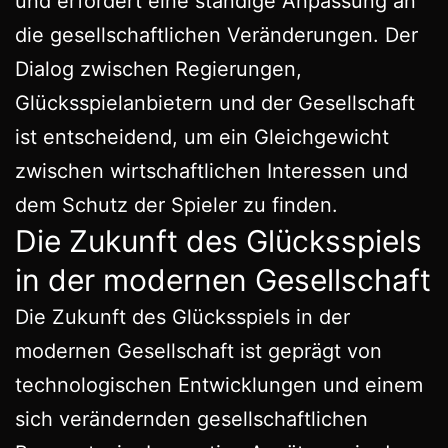
und erfordert eine ständige Anpassung an
die gesellschaftlichen Veränderungen. Der
Dialog zwischen Regierungen,
Glücksspielanbietern und der Gesellschaft
ist entscheidend, um ein Gleichgewicht
zwischen wirtschaftlichen Interessen und
dem Schutz der Spieler zu finden.
Die Zukunft des Glücksspiels
in der modernen Gesellschaft
Die Zukunft des Glücksspiels in der
modernen Gesellschaft ist geprägt von
technologischen Entwicklungen und einem
sich verändernden gesellschaftlichen