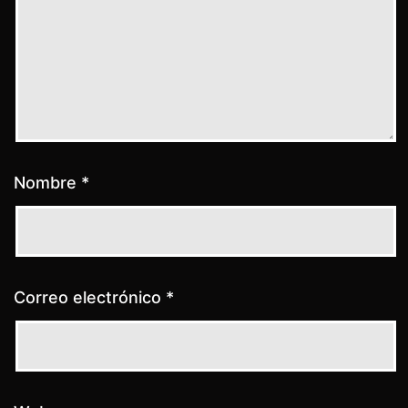
Nombre
*
Correo electrónico
*