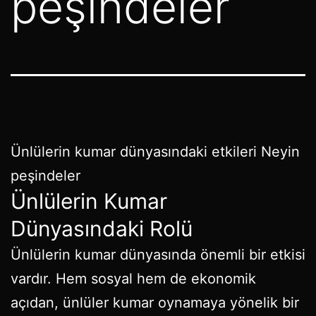
peşindeler
Ünlülerin kumar dünyasındaki etkileri Neyin
peşindeler
Ünlülerin Kumar
Dünyasındaki Rolü
Ünlülerin kumar dünyasında önemli bir etkisi
vardır. Hem sosyal hem de ekonomik
açıdan, ünlüler kumar oynamaya yönelik bir