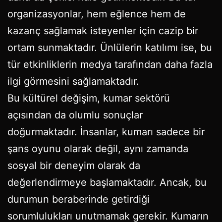
organizasyonlar, hem eğlence hem de
kazanç sağlamak isteyenler için cazip bir
ortam sunmaktadır. Ünlülerin katılımı ise, bu
tür etkinliklerin medya tarafından daha fazla
ilgi görmesini sağlamaktadır.
Bu kültürel değişim, kumar sektörü
açısından da olumlu sonuçlar
doğurmaktadır. İnsanlar, kumarı sadece bir
şans oyunu olarak değil, aynı zamanda
sosyal bir deneyim olarak da
değerlendirmeye başlamaktadır. Ancak, bu
durumun beraberinde getirdiği
sorumlulukları unutmamak gerekir. Kumarın