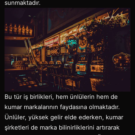
sunmaktadır.
Bu tür iş birlikleri, hem ünlülerin hem de
kumar markalarının faydasına olmaktadır.
Ünlüler, yüksek gelir elde ederken, kumar
şirketleri de marka bilinirliklerini artırarak