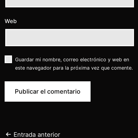
Web
Guardar mi nombre, correo electrónico y web en
este navegador para la próxima vez que comente.
Navegación
Entrada anterior