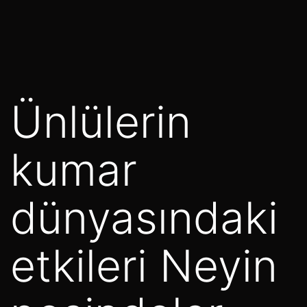
Saltar
al
contenido
Ünlülerin
kumar
dünyasındaki
etkileri Neyin