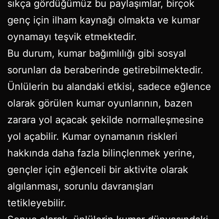
sıkça gördüğümüz bu paylaşımlar, birçok
genç için ilham kaynağı olmakta ve kumar
oynamayı teşvik etmektedir.
Bu durum, kumar bağımlılığı gibi sosyal
sorunları da beraberinde getirebilmektedir.
Ünlülerin bu alandaki etkisi, sadece eğlence
olarak görülen kumar oyunlarının, bazen
zarara yol açacak şekilde normalleşmesine
yol açabilir. Kumar oynamanın riskleri
hakkında daha fazla bilinçlenmek yerine,
gençler için eğlenceli bir aktivite olarak
algılanması, sorunlu davranışları
tetikleyebilir.