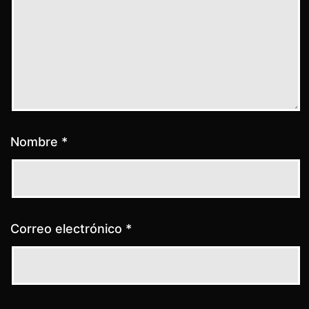
Nombre
*
Correo electrónico
*