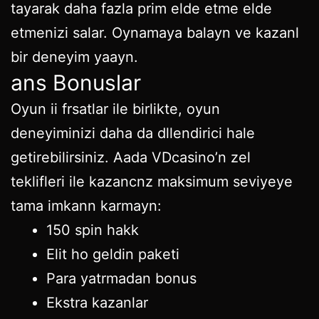
tayarak daha fazla prim elde etme elde
etmenizi salar. Oynamaya balayn ve kazanl
bir deneyim yaayn.
ans Bonuslar
Oyun ii frsatlar ile birlikte, oyun
deneyiminizi daha da dllendirici hale
getirebilirsiniz. Aada VDcasino’n zel
teklifleri ile kazancnz maksimum seviyeye
tama imkann karmayn:
150 spin hakk
Elit ho geldin paketi
Para yatrmadan bonus
Ekstra kazanlar