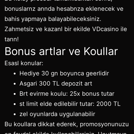
bonuslarnz annda hesabnza eklenecek ve
bahis yapmaya balayabileceksiniz.
Zahmetsiz ve kazanl bir ekilde VDcasino ile
tann!
Bonus artlar ve Koullar
Esasl konular:
Hediye 30 gn boyunca geerlidir
Asgari 300 TL depozit art
Brt evirme koulu: 25x bonus tutar
st limit elde edilebilir tutar: 2000 TL
zel oyunlarda uygulanabilir
Bu koullara dikkat ederek, promosyonunuzu