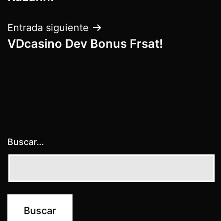
entradas
Entrada siguiente
VDcasino Dev Bonus Frsat!
Buscar...