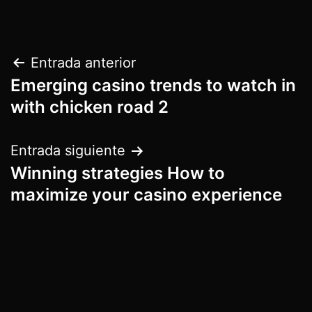
Navegación
Entrada anterior
Emerging casino trends to watch in
de
with chicken road 2
entradas
Entrada siguiente
Winning strategies How to
maximize your casino experience