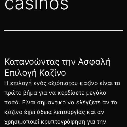
casinos
Κατανοώντας την Ασφαλή
Επιλογή Καζίνο
Η επιλογή ενός αξιόπιστου καζίνο είναι το
πρώτο βήμα για να κερδίσετε μεγάλα
ποσά. Είναι σημαντικό να ελέγξετε αν το
καζίνο έχει άδεια λειτουργίας και αν
χρησιμοποιεί κρυπτογράφηση για την