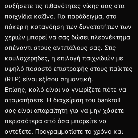
αυξήσετε τις πιθανότητες νίκης σας στα
παιχνίδια καζίνο. Για παράδειγμα, στο
πόκερ η κατανόηση των δυνατοτήτων των
χεριών μπορεί να σας δώσει πλεονέκτημα
απέναντι στους αντιπάλους σας. Στις
κουλοχέρηδες, η επιλογή παιχνιδιών με
υψηλό ποσοστό επιστροφής στους παίκτες
(RTP) είναι εξίσου σημαντική.
Επίσης, καλό είναι να γνωρίζετε πότε να
σταματήσετε. Η διαχείριση του bankroll
σας είναι απαραίτητη για να μην χάσετε
περισσότερα από όσα μπορείτε να
αντέξετε. Προγραμματίστε το χρόνο και