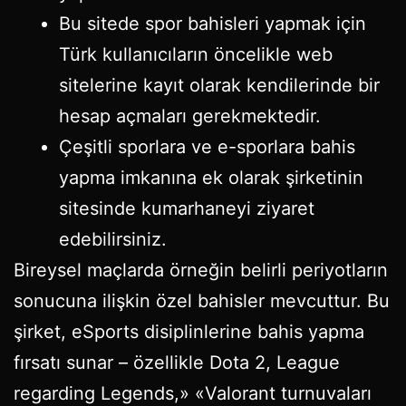
Bu sitede spor bahisleri yapmak için
Türk kullanıcıların öncelikle web
sitelerine kayıt olarak kendilerinde bir
hesap açmaları gerekmektedir.
Çeşitli sporlara ve e-sporlara bahis
yapma imkanına ek olarak şirketinin
sitesinde kumarhaneyi ziyaret
edebilirsiniz.
Bireysel maçlarda örneğin belirli periyotların
sonucuna ilişkin özel bahisler mevcuttur. Bu
şirket, eSports disiplinlerine bahis yapma
fırsatı sunar – özellikle Dota 2, League
regarding Legends,» «Valorant turnuvaları