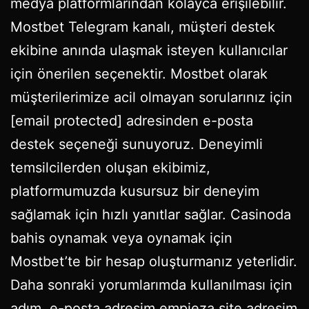
medya platformlarından kolayca erişilebilir.
Mostbet Telegram kanalı, müşteri destek
ekibine anında ulaşmak isteyen kullanıcılar
için önerilen seçenektir. Mostbet olarak
müşterilerimize acil olmayan sorularınız için
[email protected] adresinden e-posta
destek seçeneği sunuyoruz. Deneyimli
temsilcilerden oluşan ekibimiz,
platformumuzda kusursuz bir deneyim
sağlamak için hızlı yanıtlar sağlar. Casinoda
bahis oynamak veya oynamak için
Mostbet’te bir hesap oluşturmanız yeterlidir.
Daha sonraki yorumlarımda kullanılması için
adım, e-posta adresim empieza site adresim