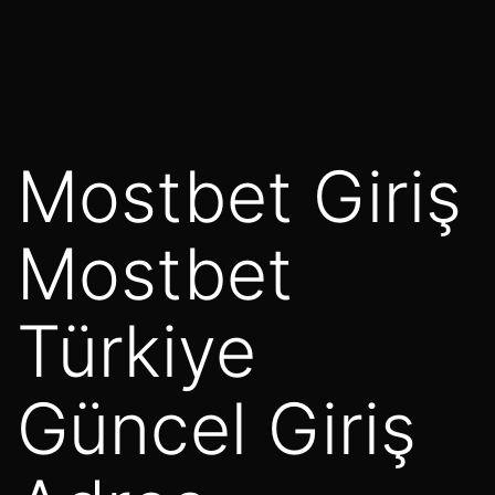
Saltar
al
contenido
Mostbet Giriş
Mostbet
Türkiye
Güncel Giriş