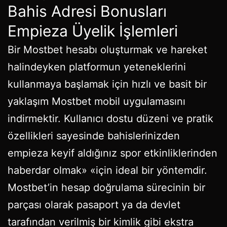
Bahis Adresi Bonusları
Empieza Üyelik İşlemleri
Bir Mostbet hesabı oluşturmak ve hareket
halindeyken platformun yeteneklerini
kullanmaya başlamak için hızlı ve basit bir
yaklaşım Mostbet mobil uygulamasını
indirmektir. Kullanıcı dostu düzeni ve pratik
özellikleri sayesinde bahislerinizden
empieza keyif aldığınız spor etkinliklerinden
haberdar olmak» «için ideal bir yöntemdir.
Mostbet’in hesap doğrulama sürecinin bir
parçası olarak pasaport ya da devlet
tarafından verilmiş bir kimlik gibi ekstra