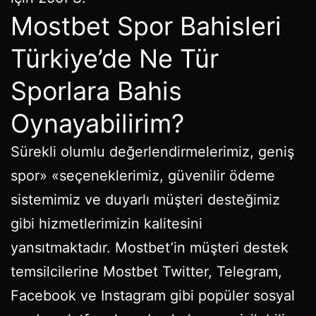
Mostbet Spor Bahisleri
Türkiye’de Ne Tür
Sporlara Bahis
Oynayabilirim?
Sürekli olumlu değerlendirmelerimiz, geniş
spor» «seçeneklerimiz, güvenilir ödeme
sistemimiz ve duyarlı müşteri desteğimiz
gibi hizmetlerimizin kalitesini
yansıtmaktadır. Mostbet’in müşteri destek
temsilcilerine Mostbet Twitter, Telegram,
Facebook ve Instagram gibi popüler sosyal