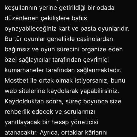
koşullarının yerine getirildiği bir odada
düzenlenen çekilişlere bahis
oynayabileceğiniz kart ve pasta oyunlarıdır.
Bu tür oyunlar genellikle casinolardan
bağımsız ve oyun sürecini organize eden
özel sağlayıcılar tarafından çevrimiçi
kumarhaneler tarafından sağlanmaktadır.
Mostbet ile ortak olmak istiyorsanız, bunu
web sitelerine kaydolarak yapabilirsiniz.
Kaydolduktan sonra, süreç boyunca size
rehberlik edecek ve sorularınızı
yanıtlayacak bir hesap yöneticisi
atanacaktır. Ayrıca, ortaklar kârlarını