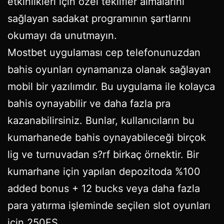
etkinlikleri için özel teklifler almalarını
sağlayan sadakat programının şartlarını
okumayı da unutmayın.
Mostbet uygulaması cep telefonunuzdan
bahis oyunları oynamanıza olanak sağlayan
mobil bir yazılımdır. Bu uygulama ile kolayca
bahis oynayabilir ve daha fazla pra
kazanabilirsiniz. Bunlar, kullanıcıların bu
kumarhanede bahis oynayabileceği birçok
lig ve turnuvadan s?rf birkaç örnektir. Bir
kumarhane için yapılan depozitoda %100
added bonus + 12 bucks veya daha fazla
para yatırma işleminde seçilen slot oyunları
için 250FS.