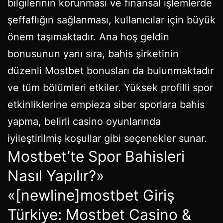
bilgilerinin korunması ve finansal işlemlerde
şeffaflığın sağlanması, kullanıcılar için büyük
önem taşımaktadır. Ana hoş geldin
bonusunun yanı sıra, bahis şirketinin
düzenli Mostbet bonusları da bulunmaktadır
ve tüm bölümleri etkiler. Yüksek profilli spor
etkinliklerine empieza siber sporlara bahis
yapma, belirli casino oyunlarında
iyileştirilmiş koşullar gibi seçenekler sunar.
Mostbet’te Spor Bahisleri
Nasıl Yapılır?»
«[newline]mostbet Giriş
Türkiye: Mostbet Casino &