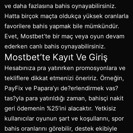
ve daha fazlasına bahis oynayabilirsiniz.
Hatta birçok maçta oldukça yüksek oranlarla
favorilere bahis yapmak bile mümkündür.
Evet, Mostbet’te bir maç veya oyun devam
ederken canlı bahis oynayabilirsiniz.
Mostbet’te Kayıt Ve Giriş
Hesabınıza pra yatırırken promosyonlara ve
tekliflere dikkat etmenizi öneririz. Örneğin,
PayFix ve Papara’yı de?erlendirmek vas?
tas?yla para yatırıldığı zaman, bahisçi nakit
geri ödemenin %25’ini alacaktır. Yetkisiz
kullanıcılar oyunun şart ve koşullarını, spor
bahis oranlarını görebilir, destek ekibiyle