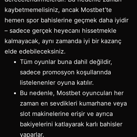
kaybetmemelisiniz, ancak Mostbet’te
hemen spor bahislerine geçmek daha iyidir
– sadece gerçek heyecanı hissetmekle
kalmayacak, aynı zamanda iyi bir kazanç
elde edebileceksiniz.
Tüm oyunlar buna dahil değildir,
sadece promosyon koşullarında
listelenenler oyuna katılır.
Bu nedenle, Mostbet oyuncuları her
zaman en sevdikleri kumarhane veya
slot makinelerine erişir ve ayrıca
bakiyelerini katlayarak karlı bahisler
yaparlar.