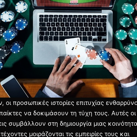
ν, οι προσωπικές ιστορίες επιτυχίας ενθαρρύν
παίκτες να δοκιμάσουν τη τύχη τους. Αυτές οι
ις συμβάλλουν στη δημιουργία μιας κοινότητα
τέχοντες μοιράζονται τις εμπειρίες τους και