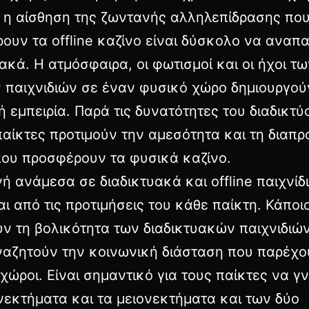
 η αίσθηση της ζωντανής αλληλεπίδρασης πο
ουν τα offline καζίνο είναι δύσκολο να αναπ
ακά. Η ατμόσφαιρα, οι φωτισμοί και οι ήχοι τ
 παιχνιδιών σε έναν φυσικό χώρο δημιουργού
 εμπειρία. Παρά τις δυνατότητες του διαδικτύ
παίκτες προτιμούν την αμεσότητα και τη διαπ
ου προσφέρουν τα φυσικά καζίνο.
ή ανάμεσα σε διαδικτυακά και offline παιχνίδ
ι από τις προτιμήσεις του κάθε παίκτη. Κάποιο
ύν τη βολικότητα των διαδικτυακών παιχνιδιώ
ναζητούν την κοινωνική διάσταση που παρέχο
χώροι. Είναι σημαντικό για τους παίκτες να γ
νεκτήματα και τα μειονεκτήματα και των δύο