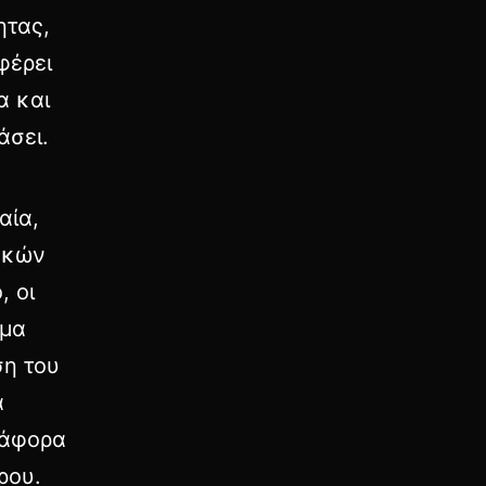
ητας,
φέρει
α και
άσει.
αία,
υακών
, οι
άμα
ση του
α
ιάφορα
ρου.