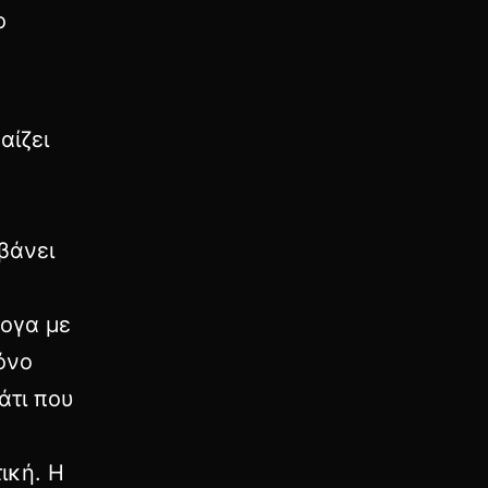
ο
αίζει
βάνει
λογα με
μόνο
άτι που
ική. Η