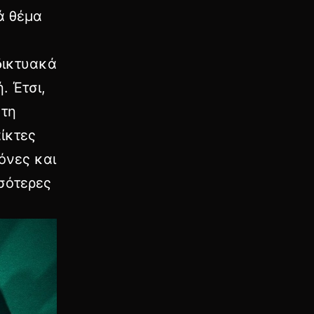
κά θέμα
αδικτυακά
. Έτσι,
 τη
ίκτες
όνες και
σσότερες