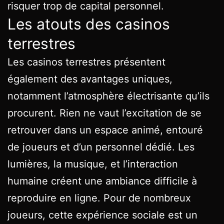
risquer trop de capital personnel.
Les atouts des casinos
terrestres
Les casinos terrestres présentent
également des avantages uniques,
notamment l’atmosphère électrisante qu’ils
procurent. Rien ne vaut l’excitation de se
retrouver dans un espace animé, entouré
de joueurs et d’un personnel dédié. Les
lumières, la musique, et l’interaction
humaine créent une ambiance difficile à
reproduire en ligne. Pour de nombreux
joueurs, cette expérience sociale est un