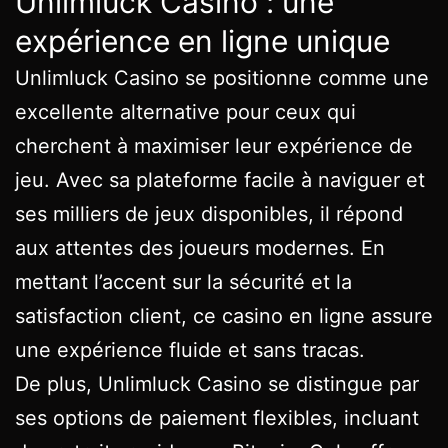
Unlimluck Casino : une
expérience en ligne unique
Unlimluck Casino se positionne comme une
excellente alternative pour ceux qui
cherchent à maximiser leur expérience de
jeu. Avec sa plateforme facile à naviguer et
ses milliers de jeux disponibles, il répond
aux attentes des joueurs modernes. En
mettant l’accent sur la sécurité et la
satisfaction client, ce casino en ligne assure
une expérience fluide et sans tracas.
De plus, Unlimluck Casino se distingue par
ses options de paiement flexibles, incluant