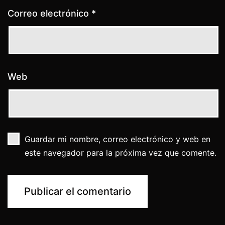
Correo electrónico
*
Web
Guardar mi nombre, correo electrónico y web en
este navegador para la próxima vez que comente.