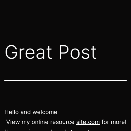
Saltar
al
contenido
Great Post
Hello and welcome
View my online resource
site.com
for more!