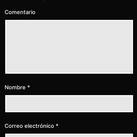
Comentario
Nombre
*
Correo electrónico
*