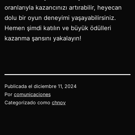
oranlarıyla kazancınızı artırabilir, heyecan
dolu bir oyun deneyimi yaşayabilirsiniz.
Hemen şimdi katılın ve büyük ödülleri
kazanma şansını yakalayın!
Publicada el
diciembre 11, 2024
Por
comunicaciones
Categorizado como
chnov