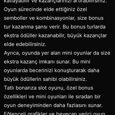
katlayabilir ve kazançlarınızı artırabilirsiniz.
Oyun sürecinde elde ettiğiniz özel
semboller ve kombinasyonlar, size bonus
tur kazanma şansı verir. Bu bonus turlarda
ekstra ödüller kazanabilir, büyük kazançlar
elde edebilirsiniz.
Ayrıca, oyunda yer alan mini oyunlar da size
ekstra kazanç imkanı sunar. Bu mini
oyunlarda becerinizi konuşturarak daha
büyük ödüllerin sahibi olabilirsiniz.
Tatlı bonanza slot oyunu, özel bonus
özellikleri ve mini oyunları ile sıradan bir
oyun deneyiminden daha fazlasını sunar.
Eğlenceli grafikler ve heyecan verici oyun