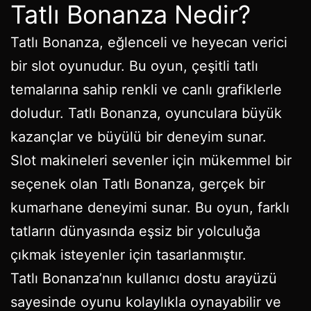
Tatlı Bonanza Nedir?
Tatlı Bonanza, eğlenceli ve heyecan verici
bir slot oyunudur. Bu oyun, çeşitli tatlı
temalarına sahip renkli ve canlı grafiklerle
doludur. Tatlı Bonanza, oyunculara büyük
kazançlar ve büyülü bir deneyim sunar.
Slot makineleri sevenler için mükemmel bir
seçenek olan Tatlı Bonanza, gerçek bir
kumarhane deneyimi sunar. Bu oyun, farklı
tatların dünyasında eşsiz bir yolculuğa
çıkmak isteyenler için tasarlanmıştır.
Tatlı Bonanza’nın kullanıcı dostu arayüzü
sayesinde oyunu kolaylıkla oynayabilir ve