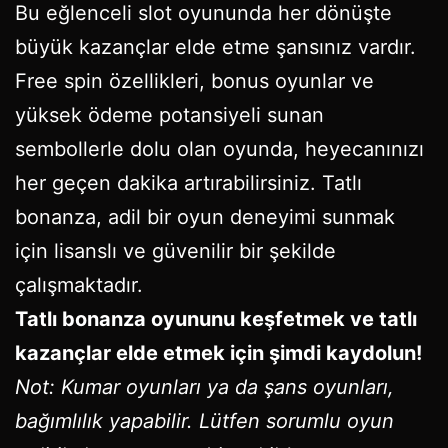
Bu eğlenceli slot oyununda her dönüşte
büyük kazançlar elde etme şansınız vardır.
Free spin özellikleri, bonus oyunlar ve
yüksek ödeme potansiyeli sunan
sembollerle dolu olan oyunda, heyecanınızı
her geçen dakika artırabilirsiniz. Tatlı
bonanza, adil bir oyun deneyimi sunmak
için lisanslı ve güvenilir bir şekilde
çalışmaktadır.
Tatlı bonanza oyununu keşfetmek ve tatlı
kazançlar elde etmek için şimdi kaydolun!
Not: Kumar oyunları ya da şans oyunları,
bağımlılık yapabilir. Lütfen sorumlu oyun