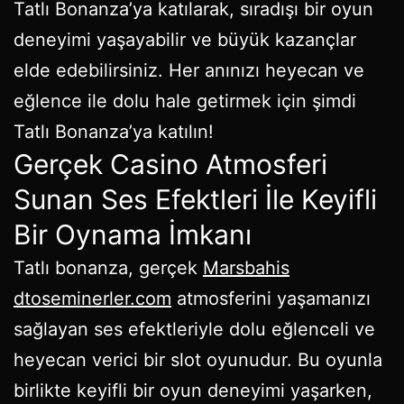
Tatlı Bonanza’ya katılarak, sıradışı bir oyun
deneyimi yaşayabilir ve büyük kazançlar
elde edebilirsiniz. Her anınızı heyecan ve
eğlence ile dolu hale getirmek için şimdi
Tatlı Bonanza’ya katılın!
Gerçek Casino Atmosferi
Sunan Ses Efektleri İle Keyifli
Bir Oynama İmkanı
Tatlı bonanza, gerçek
Marsbahis
dtoseminerler.com
atmosferini yaşamanızı
sağlayan ses efektleriyle dolu eğlenceli ve
heyecan verici bir slot oyunudur. Bu oyunla
birlikte keyifli bir oyun deneyimi yaşarken,