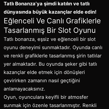
Tatlı Bonanza’ya şimdi katılın ve tatlı
dünyasında büyük kazançlar elde edin!
Eğlenceli Ve Canlı Grafiklerle
Tasarlanmış Bir Slot Oyunu
Tatlı bonanza, eşsiz ve eğlenceli bir slot
oyunu deneyimi sunmaktadır. Oyunda canlı
ve renkli grafiklerle tasarlanmış şirin tatlılar
yer almaktadır. Bu oyunda şeker gibi tatlı
kazançlar elde etmek için dönüşleri
çevirirken zamanın nasıl geçtiğini
anlamayacaksınız.
Oyun, oyunculara keyifli bir atmosfer
sunmak için özenle tasarlanmıştır. Renkli