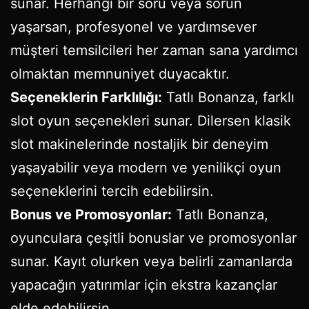
sunar. Herhangi bir soru veya sorun
yaşarsan, profesyonel ve yardımsever
müşteri temsilcileri her zaman sana yardımcı
olmaktan memnuniyet duyacaktır.
Seçeneklerin Farklılığı:
Tatlı Bonanza, farklı
slot oyun seçenekleri sunar. Dilersen klasik
slot makinelerinde nostaljik bir deneyim
yaşayabilir veya modern ve yenilikçi oyun
seçeneklerini tercih edebilirsin.
Bonus ve Promosyonlar:
Tatlı Bonanza,
oyunculara çeşitli bonuslar ve promosyonlar
sunar. Kayıt olurken veya belirli zamanlarda
yapacağın yatırımlar için ekstra kazançlar
elde edebilirsin.