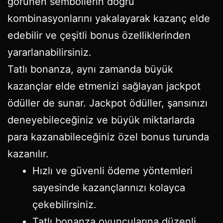
görünen sembollerin doğru
kombinasyonlarını yakalayarak kazanç elde
edebilir ve çeşitli bonus özelliklerinden
yararlanabilirsiniz.
Tatlı bonanza, aynı zamanda büyük
kazançlar elde etmenizi sağlayan jackpot
ödüller de sunar. Jackpot ödüller, şansınızı
deneyebileceğiniz ve büyük miktarlarda
para kazanabileceğiniz özel bonus turunda
kazanılır.
Hızlı ve güvenli ödeme yöntemleri
sayesinde kazançlarınızı kolayca
çekebilirsiniz.
Tatlı bonanza oyuncularına düzenli