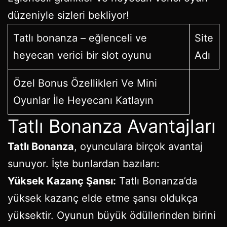
düzeniyle sizleri bekliyor!
Tatlı bonanza – eğlenceli ve
Site
heyecan verici bir slot oyunu
Adı
Özel Bonus Özellikleri Ve Mini
Oyunlar İle Heyecanı Katlayın
Tatlı Bonanza Avantajları
Tatlı Bonanza
, oyunculara birçok avantaj
sunuyor. İşte bunlardan bazıları:
Yüksek Kazanç Şansı:
Tatlı Bonanza’da
yüksek kazanç elde etme şansı oldukça
yüksektir. Oyunun büyük ödüllerinden birini