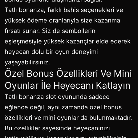
Tatlı bonanza, farklı bahis seçenekleri ve
yüksek ödeme oranlarıyla size kazanma
fırsatı sunar. Siz de sembollerin
eşleşmesiyle yüksek kazançlar elde ederek
heyecan dolu bir oyun deneyimi
yaşayabilirsiniz.
Özel Bonus Özellikleri Ve Mini
Oyunlar İle Heyecanı Katlayın
Tatlı bonanza slot oyununda sadece
eğlence değil, aynı zamanda özel bonus
özellikleri ve mini oyunlar da bulunmaktadır.
Bu özellikler sayesinde heyecanınızı