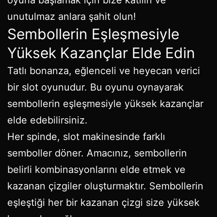
unutulmaz anlara şahit olun!
Sembollerin Eşleşmesiyle
Yüksek Kazançlar Elde Edin
Tatlı bonanza, eğlenceli ve heyecan verici
bir slot oyunudur. Bu oyunu oynayarak
sembollerin eşleşmesiyle yüksek kazançlar
elde edebilirsiniz.
Her spinde, slot makinesinde farklı
semboller döner. Amacınız, sembollerin
belirli kombinasyonlarını elde etmek ve
kazanan çizgiler oluşturmaktır. Sembollerin
eşleştiği her bir kazanan çizgi size yüksek