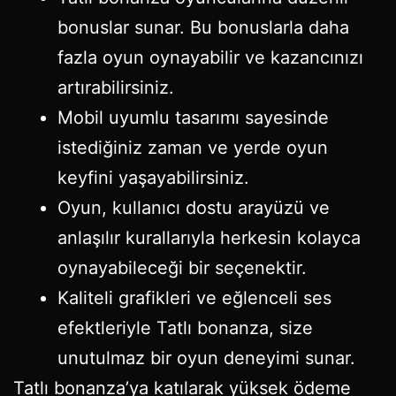
bonuslar sunar. Bu bonuslarla daha
fazla oyun oynayabilir ve kazancınızı
artırabilirsiniz.
Mobil uyumlu tasarımı sayesinde
istediğiniz zaman ve yerde oyun
keyfini yaşayabilirsiniz.
Oyun, kullanıcı dostu arayüzü ve
anlaşılır kurallarıyla herkesin kolayca
oynayabileceği bir seçenektir.
Kaliteli grafikleri ve eğlenceli ses
efektleriyle Tatlı bonanza, size
unutulmaz bir oyun deneyimi sunar.
Tatlı bonanza’ya katılarak yüksek ödeme