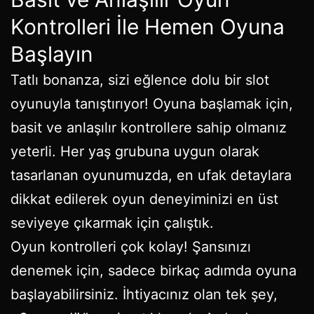
Kontrolleri İle Hemen Oyuna
Başlayın
Tatlı bonanza, sizi eğlence dolu bir slot
oyunuyla tanıştırıyor! Oyuna başlamak için,
basit ve anlaşılır kontrollere sahip olmanız
yeterli. Her yaş grubuna uygun olarak
tasarlanan oyunumuzda, en ufak detaylara
dikkat edilerek oyun deneyiminizi en üst
seviyeye çıkarmak için çalıştık.
Oyun kontrolleri çok kolay! Şansınızı
denemek için, sadece birkaç adımda oyuna
başlayabilirsiniz. İhtiyacınız olan tek şey,