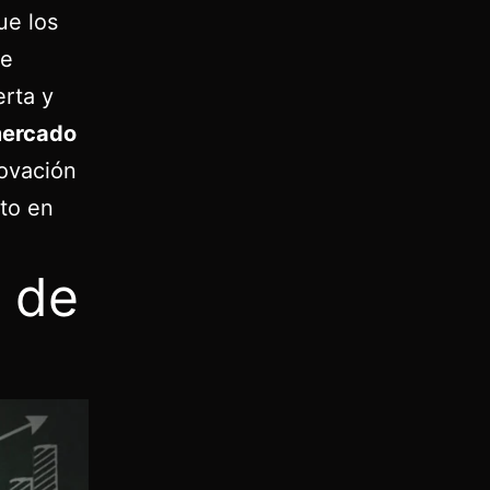
ue los
de
erta y
mercado
novación
ito en
 de