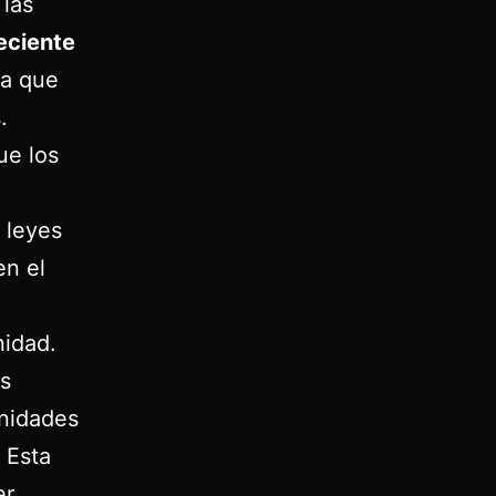
 las
eciente
ra que
.
ue los
 leyes
en el
nidad.
s
unidades
 Esta
er