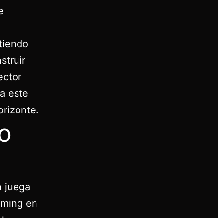
e
tiendo
struir
ector
la este
orizonte.
o
n juega
Gaming en