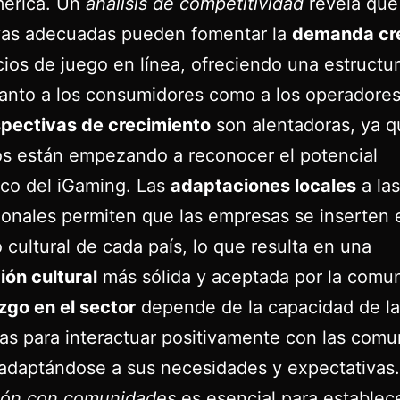
mérica. Un
análisis de competitividad
revela que
vas adecuadas pueden fomentar la
demanda cr
cios de juego en línea, ofreciendo una estructu
tanto a los consumidores como a los operadores
pectivas de crecimiento
son alentadoras, ya q
s están empezando a reconocer el potencial
co del iGaming. Las
adaptaciones locales
a las
ionales permiten que las empresas se inserten 
 cultural de cada país, lo que resulta en una
ión cultural
más sólida y aceptada por la comu
zgo en el sector
depende de la capacidad de la
s para interactuar positivamente con las com
 adaptándose a sus necesidades y expectativas.
ción con comunidades
es esencial para establec