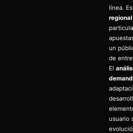
línea. E
regional
particul
apuestas
un públi
de entre
El
análi
demanda
adaptaci
desarrol
elemento
usuario 
evolució