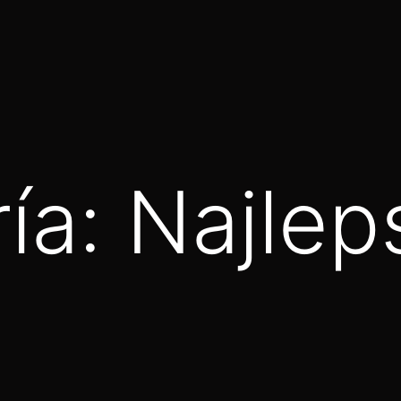
ía: Najlep