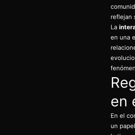
comunid
reflejan
La
inte
en una e
relacion
evolucio
fenómeno
Reg
en 
En el c
un papel