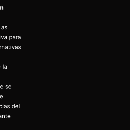
ón
Las
iva para
rnativas
 la
ue se
de
cias del
ante