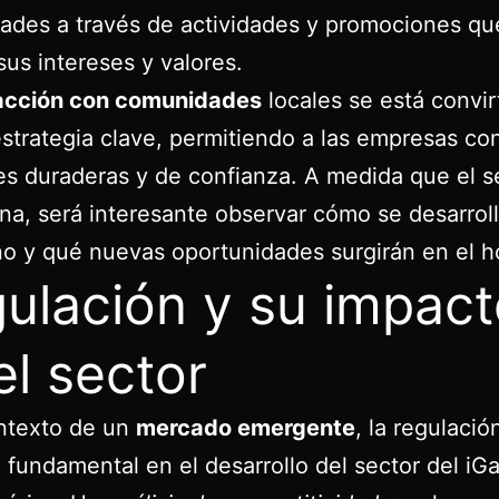
ades a través de actividades y promociones qu
 sus intereses y valores.
racción con comunidades
locales se está convir
strategia clave, permitiendo a las empresas con
es duraderas y de confianza. A medida que el s
na, será interesante observar cómo se desarrol
 y qué nuevas oportunidades surgirán en el h
ulación y su impact
el sector
ontexto de un
mercado emergente
, la regulació
 fundamental en el desarrollo del sector del i