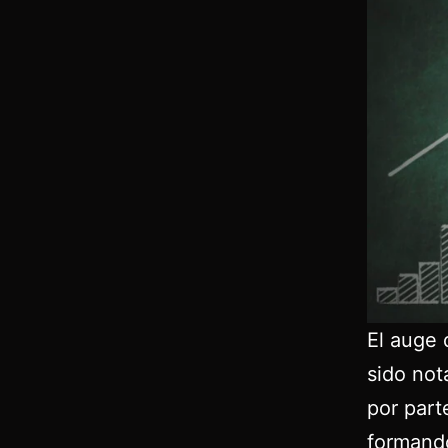
El auge 
sido not
por part
formando