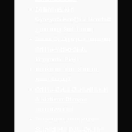
Eğlenmek Için
Oynayabileceğiniz Ücretsiz
Çevrimiçi Slot Türleri
Gates Of Olympus (itibaren
Online Video Slotu
Pragmatic Play)
Harika Bir Yeni Slotunu
Nasıl Seçilir?
Online Oyun Otomatlarının
& Slotların Dünyası
Gametwist’te!
Gametwist Instructions
Sürprizlerle Dolu On The