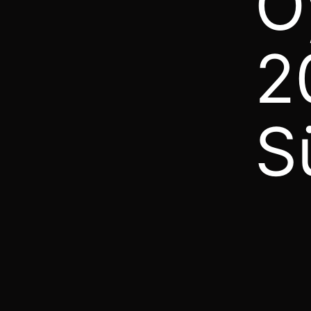
O
2
S