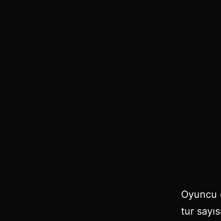
Oyuncu o
tur sayıs