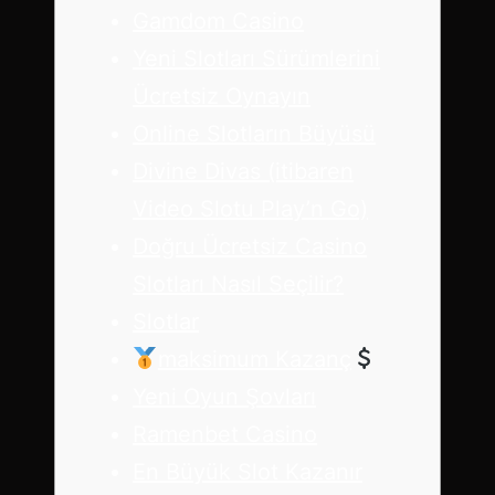
Gamdom Casino
Yeni Slotları Sürümlerini
Ücretsiz Oynayın
Online Slotların Büyüsü
Divine Divas (itibaren
Video Slotu Play’n Go)
Doğru Ücretsiz Casino
Slotları Nasıl Seçilir?
Slotlar
maksimum Kazanç
Yeni Oyun Şovları
Ramenbet Casino
En Büyük Slot Kazanır