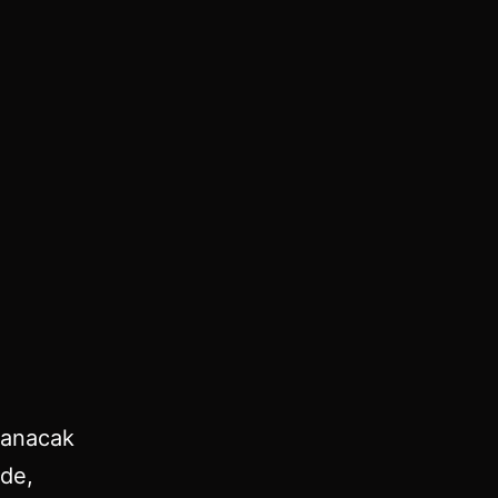
nanacak
nde,