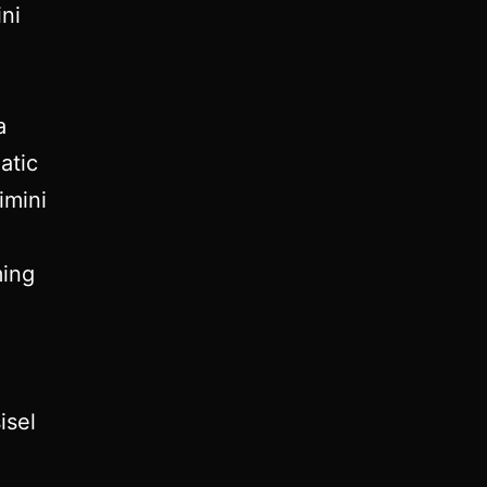
ini
a
atic
imini
ming
isel