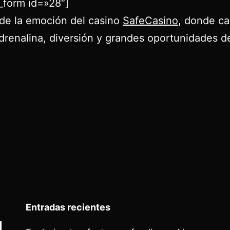
_form id=»28″]
 de la emoción del casino
SafeCasino
, donde ca
drenalina, diversión y grandes oportunidades d
Entradas recientes