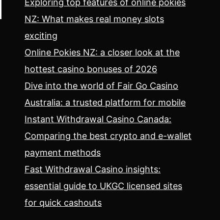
Exploring top features of online pokies
NZ: What makes real money slots
exciting
Online Pokies NZ: a closer look at the
hottest casino bonuses of 2026
Dive into the world of Fair Go Casino
Australia: a trusted platform for mobile
Instant Withdrawal Casino Canada:
Comparing the best crypto and e-wallet
payment methods
Fast Withdrawal Casino insights:
essential guide to UKGC licensed sites
for quick cashouts