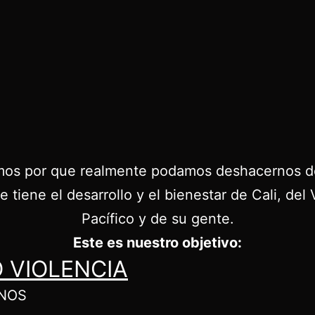
mos por que realmente podamos deshacernos d
e tiene el desarrollo y el bienestar de Cali, del V
Pacífico y de su gente.
Este es nuestro objetivo:
 VIOLENCIA
INOS