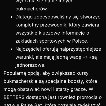
wyróżnia się na tle innych
bukmacherów.
Dlatego zdecydowaliśmy się stworzyć
kompletny przewodnik, który zawiera
wszystkie kluczowe informacje o
zakładach sportowych w Polsce.
Najczęściej oferują najprzystępniejsze
warunki, ale mają jedną wadę –» «są
jednorazowe.
Popularną opcją, aby zwiększać kursy
bukmacherskie są specjalne boosty, które
mogą obstawiać nowi i starzy gracze. W
BETTERS dostępna jest również promocja o
nazwie Raise Bet, która pozwala zwiększyć