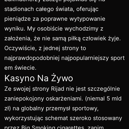
stadionach całego świata, oferując
pieniądze za poprawne wytypowanie
wyniku. My osobiście wychodzimy z
założenia, że nie samą piłką człowiek żyje.
Oczywiście, z jednej strony to
najprawdopodobniej najpopularniejszy sport
em świecie.
Kasyno Na Żywo
Ze swojej strony Rijad nie jest szczególnie
zaniepokojony oskarżeniami. (niemal 5 mld
zł) na globalny przemysł sportowy,
wykorzystując schemat szeroko stosowany
przez Big Smoking cigarettes, zanim