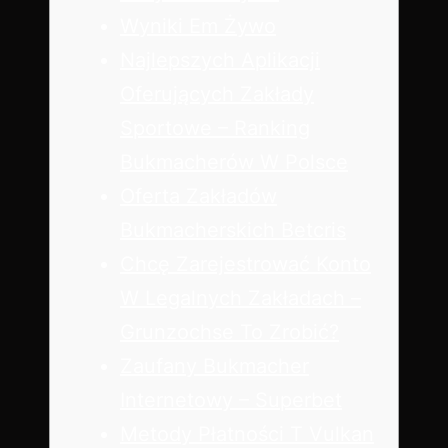
Wyniki Em Żywo
Najlepszych Aplikacji
Oferujących Zakłady
Sportowe – Ranking
Bukmacherów W Polsce
Oferta Zakładów
Bukmacherskich Betcris
Chcę Zarejestrować Konto
W Legalnych Zakładach –
Grunzochse To Zrobić?
Zaufany Bukmacher
Internetowy – Superbet
Metody Płatności T Vulkan