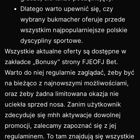
Dlatego warto upewnić się, czy
wybrany bukmacher oferuje przede
wszystkim najpopularniejsze polskie
dyscypliny sportowe.
Wszystkie aktualne oferty są dostępne w
zakładce „Bonusy” strony FJEOFJ Bet.
Warto do niej regularnie zaglądać, żeby być
na bieżąco z najnowszymi możliwościami,
oraz żeby żadna limitowana okazja nie
uciekła sprzed nosa. Zanim użytkownik
zdecyduje się mhh aktywacje dowolnej
promocji, zalecamy zapoznać się z jej
regulaminem. To tam znajdują się wszystkie