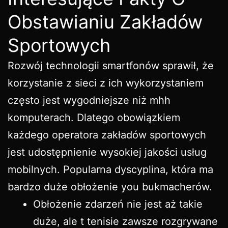
Obstawianiu Zakładów
Sportowych
Rozwój technologii smartfonów sprawił, że
korzystanie z sieci z ich wykorzystaniem
często jest wygodniejsze niż mhh
komputerach. Dlatego obowiązkiem
każdego operatora zakładów sportowych
jest udostępnienie wysokiej jakości usług
mobilnych. Popularna dyscyplina, która ma
bardzo duże obłożenie you bukmacherów.
Obłożenie zdarzeń nie jest aż takie
duże, ale t tenisie zawsze rozgrywane