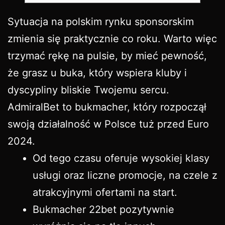
Sytuacja na polskim rynku sponsorskim
zmienia się praktycznie co roku. Warto więc
trzymać rękę na pulsie, by mieć pewność,
że grasz u buka, który wspiera kluby i
dyscypliny bliskie Twojemu sercu.
AdmiralBet to bukmacher, który rozpoczął
swoją działalność w Polsce tuż przed Euro
2024.
Od tego czasu oferuje wysokiej klasy
usługi oraz liczne promocje, na czele z
atrakcyjnymi ofertami na start.
Bukmacher 22bet pozytywnie