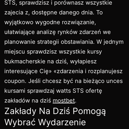
STS, sprawdzisz i porównasz wszystkie
zajecia z, dostępne danego dnia. To
wyjątkowo wygodne rozwiązanie,
ułatwiające analizę rynków zdarzeń we
planowanie strategii obstawiania. W jednym
miejscu sprawdzisz wszystkie kursy
bukmacherskie na dziś, wyłapiesz
interesujące Cię» «zdarzenia i rozplanujesz
coupon. Jeśli chcesz być na bieżąco unces
kursami sprawdzaj watts STS ofertę
zakładów na dziś
mostbet
.
Zakłady Na Dziś Pomogą
Wybrać Wydarzenie