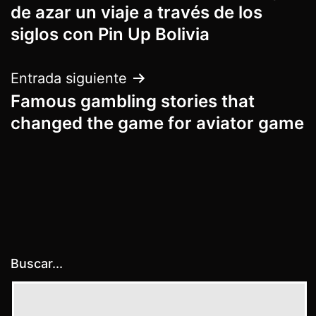
de
de azar un viaje a través de los
entradas
siglos con Pin Up Bolivia
Entrada siguiente
Famous gambling stories that
changed the game for aviator game
Buscar...