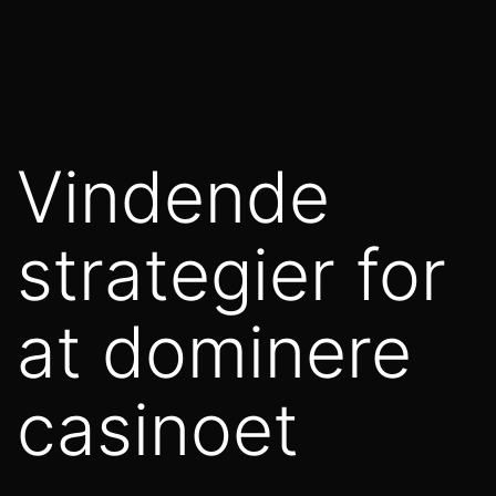
Saltar
al
contenido
Vindende
strategier for
at dominere
casinoet