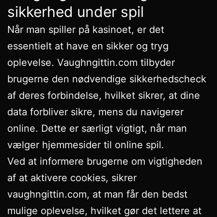
sikkerhed under spil
Når man spiller på kasinoet, er det
essentielt at have en sikker og tryg
oplevelse. Vaughngittin.com tilbyder
brugerne den nødvendige sikkerhedscheck
af deres forbindelse, hvilket sikrer, at dine
data forbliver sikre, mens du navigerer
online. Dette er særligt vigtigt, når man
vælger hjemmesider til online spil.
Ved at informere brugerne om vigtigheden
af at aktivere cookies, sikrer
vaughngittin.com, at man får den bedst
mulige oplevelse, hvilket gør det lettere at