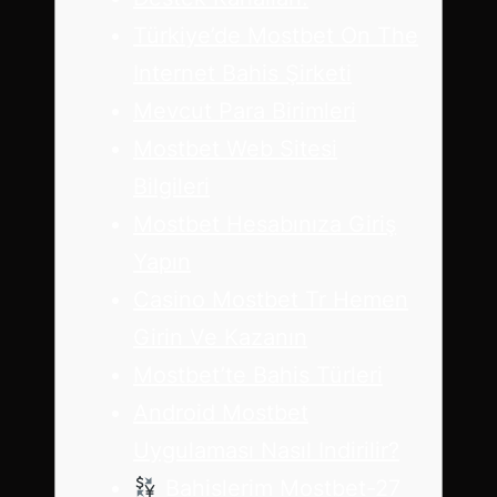
Türkiye’de Mostbet On The
Internet Bahis Şirketi
Mevcut Para Birimleri
Mostbet Web Sitesi
Bilgileri
Mostbet Hesabınıza Giriş
Yapın
Casino Mostbet Tr Hemen
Girin Ve Kazanın
Mostbet’te Bahis Türleri
Android Mostbet
Uygulaması Nasıl Indirilir?
Bahislerim Mostbet-27