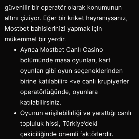
güvenilir bir operatör olarak konumunun
altını çiziyor. Eğer bir kriket hayranıysanız,
Mostbet bahislerinizi yapmak için
mükemmel bir yerdir.
Ayrıca Mostbet Canlı Casino
bölümünde masa oyunları, kart
oyunları gibi oyun seçeneklerinden
birine katılabilir» «ve canlı krupiyerler
operatörlüğünde, oyunlara
katılabilirsiniz.
Oyunun erişilebilirliği ve yarattığı canlı
topluluk hissi, Türkiye’deki
çekiciliğinde önemli faktörlerdir.