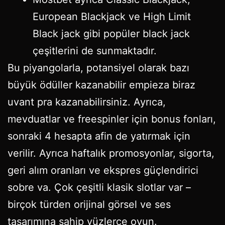
European Blackjack ve High Limit
Black jack gibi popüler black jack
çeşitlerini de sunmaktadır.
Bu piyangolarla, potansiyel olarak bazı
büyük ödüller kazanabilir empieza biraz
uvant pra kazanabilirsiniz. Ayrıca,
mevduatlar ve freespinler için bonus fonları,
sonraki 4 hesapta afin de yatırmak için
verilir. Ayrıca haftalık promosyonlar, sigorta,
geri alım oranları ve ekspres güçlendirici
sobre va. Çok çeşitli klasik slotlar var –
birçok türden orijinal görsel ve ses
tasarımına sahip yüzlerce oyun.