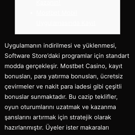
Kazanın!
Mostbet Mobil
Uygulamasında Kayıt
Uygulamanın indirilmesi ve yüklenmesi,
Software Store’daki programlar için standart
modda gerçekleşir. Mostbet Casino, kayıt
bonusları, para yatırma bonusları, ücretsiz
çevirmeler ve nakit para iadesi gibi çeşitli
bonuslar sunmaktadır. Bu cazip teklifler,
oyun oturumlarını uzatmak ve kazanma
şanslarını artırmak için stratejik olarak
hazırlanmıştır. Üyeler ister makaraları