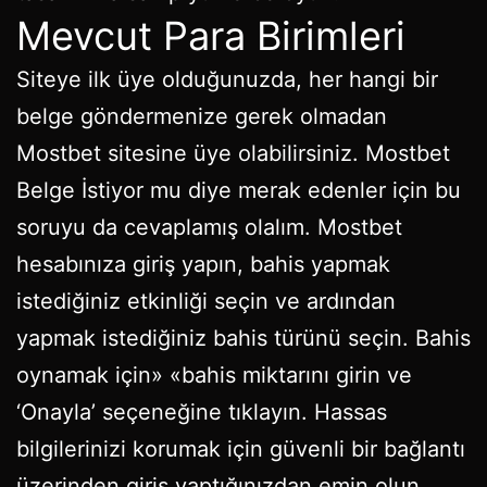
Mevcut Para Birimleri
Siteye ilk üye olduğunuzda, her hangi bir
belge göndermenize gerek olmadan
Mostbet sitesine üye olabilirsiniz. Mostbet
Belge İstiyor mu diye merak edenler için bu
soruyu da cevaplamış olalım. Mostbet
hesabınıza giriş yapın, bahis yapmak
istediğiniz etkinliği seçin ve ardından
yapmak istediğiniz bahis türünü seçin. Bahis
oynamak için» «bahis miktarını girin ve
‘Onayla’ seçeneğine tıklayın. Hassas
bilgilerinizi korumak için güvenli bir bağlantı
üzerinden giriş yaptığınızdan emin olun.