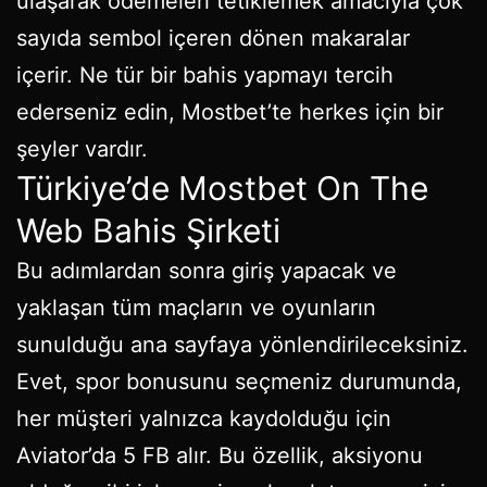
ulaşarak ödemeleri tetiklemek amacıyla çok
sayıda sembol içeren dönen makaralar
içerir. Ne tür bir bahis yapmayı tercih
ederseniz edin, Mostbet’te herkes için bir
şeyler vardır.
Türkiye’de Mostbet On The
Web Bahis Şirketi
Bu adımlardan sonra giriş yapacak ve
yaklaşan tüm maçların ve oyunların
sunulduğu ana sayfaya yönlendirileceksiniz.
Evet, spor bonusunu seçmeniz durumunda,
her müşteri yalnızca kaydolduğu için
Aviator’da 5 FB alır. Bu özellik, aksiyonu