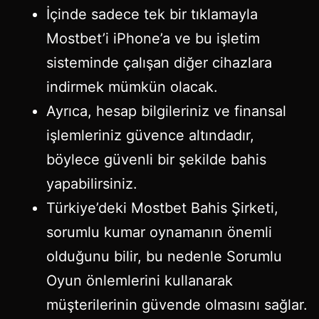
İçinde sadece tek bir tıklamayla
Mostbet’i iPhone’a ve bu işletim
sisteminde çalışan diğer cihazlara
indirmek mümkün olacak.
Ayrıca, hesap bilgileriniz ve finansal
işlemleriniz güvence altındadır,
böylece güvenli bir şekilde bahis
yapabilirsiniz.
Türkiye’deki Mostbet Bahis Şirketi,
sorumlu kumar oynamanın önemli
olduğunu bilir, bu nedenle Sorumlu
Oyun önlemlerini kullanarak
müşterilerinin güvende olmasını sağlar.