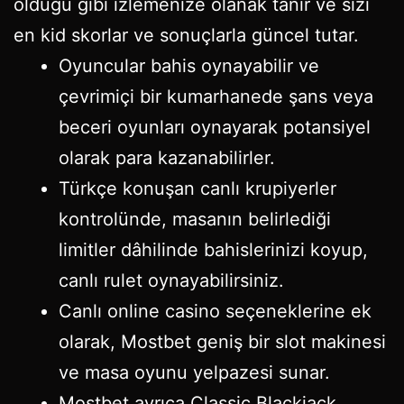
olduğu gibi izlemenize olanak tanır ve sizi
en kid skorlar ve sonuçlarla güncel tutar.
Oyuncular bahis oynayabilir ve
çevrimiçi bir kumarhanede şans veya
beceri oyunları oynayarak potansiyel
olarak para kazanabilirler.
Türkçe konuşan canlı krupiyerler
kontrolünde, masanın belirlediği
limitler dâhilinde bahislerinizi koyup,
canlı rulet oynayabilirsiniz.
Canlı online casino seçeneklerine ek
olarak, Mostbet geniş bir slot makinesi
ve masa oyunu yelpazesi sunar.
Mostbet ayrıca Classic Blackjack,