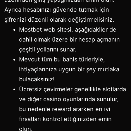
Ayrıca hesabınızı güvende tutmak için
şifrenizi düzenli olarak değiştirmelisiniz.
Mostbet web sitesi, aşağıdakiler de
dahil olmak üzere bir hesap açmanın
çeşitli yollarını sunar.
Mevcut tüm bu bahis türleriyle,
ihtiyaçlarınıza uygun bir şey mutlaka
bulacaksınız!
Ücretsiz çevirmeler genellikle slotlarda
ve diğer casino oyunlarında sunulur,
bu nedenle reward ararken en iyi
fırsatları kontrol ettiğinizden emin
olun.