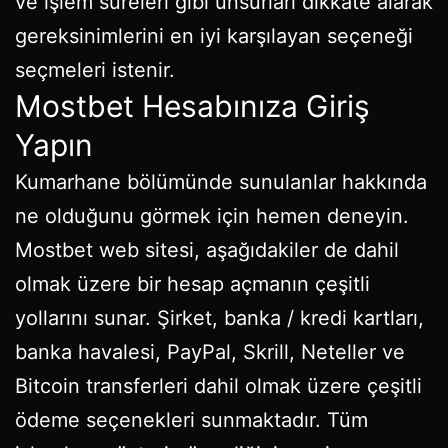
ve işlem süreleri gibi unsurları dikkate alarak
gereksinimlerini en iyi karşılayan seçeneği
seçmeleri istenir.
Mostbet Hesabınıza Giriş
Yapın
Kumarhane bölümünde sunulanlar hakkında
ne olduğunu görmek için hemen deneyin.
Mostbet web sitesi, aşağıdakiler de dahil
olmak üzere bir hesap açmanın çeşitli
yollarını sunar. Şirket, banka / kredi kartları,
banka havalesi, PayPal, Skrill, Neteller ve
Bitcoin transferleri dahil olmak üzere çeşitli
ödeme seçenekleri sunmaktadır. Tüm