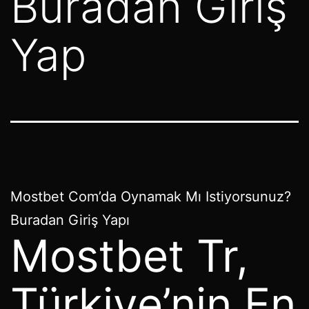
Buradan Giriş
Yap
Mostbet Com’da Oynamak Mı Istiyorsunuz?
Buradan Giriş Yapı
Mostbet Tr,
Türkiye’nin En