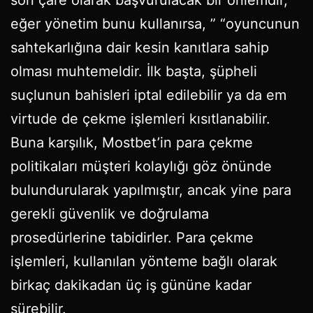
eğer yönetim bunu kullanırsa, ” “oyuncunun
sahtekarlığına dair kesin kanıtlara sahip
olması muhtemeldir. İlk başta, şüpheli
suçlunun bahisleri iptal edilebilir ya da em
virtude de çekme işlemleri kısıtlanabilir.
Buna karşılık, Mostbet’in para çekme
politikaları müşteri kolaylığı göz önünde
bulundurularak yapılmıştır, ancak yine para
gerekli güvenlik ve doğrulama
prosedürlerine tabidirler. Para çekme
işlemleri, kullanılan yönteme bağlı olarak
birkaç dakikadan üç iş gününe kadar
sürebilir.