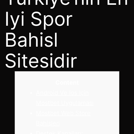
Iyi Spor
Bahisl
Sitesidir
Content
Android Ve Ios Için
Mostbet Uygulaması
Mostbet Web Store
Bahisleri
Destek Kanalları: